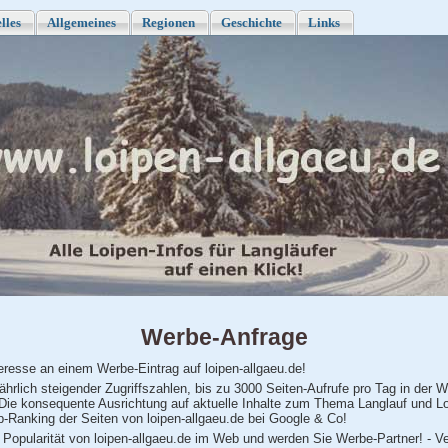
lles
Allgemeines
Regionen
Geschichte
Links
Werbe-Anfrage
teresse an einem Werbe-Eintrag auf loipen-allgaeu.de!
 jährlich steigender Zugriffszahlen, bis zu 3000 Seiten-Aufrufe pro Tag in der 
Die konsequente Ausrichtung auf aktuelle Inhalte zum Thema Langlauf und Lo
p-Ranking der Seiten von loipen-allgaeu.de bei Google & Co!
r Popularität von loipen-allgaeu.de im Web und werden Sie Werbe-Partner! - V