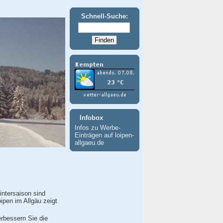
Schnell-Suche:
Infobox
Infos zu Werbe-
Einträgen auf loipen-
allgaeu.de
Wintersaison sind
ipen im Allgäu zeigt
erbessern Sie die