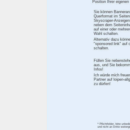
Position Ihrer eigenen
Sie können Banneran
Querformat im Seiteni
Skyscraper-Anzeigen 
neben dem Seiteninha
auf einer oder mehrer
Wahl schalten.
Alternativ dazu könn
"sponsored link" auf 
schalten.
Füllen Sie nebensteh
aus, und Sie bekomme
Infos!
Ich würde mich freue
Partner auf loipen-al
zu dürfen!
* Pflichtfelder, bitte unbe
und nicht an Dritte weiter