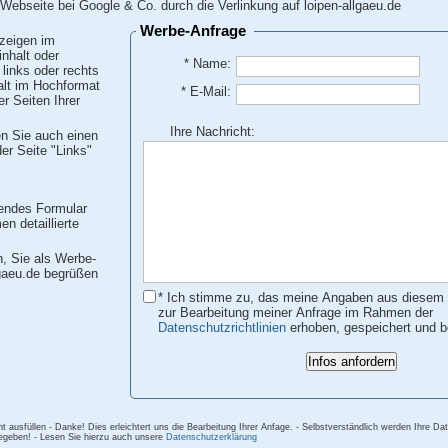
 Webseite bei Google & Co. durch die Verlinkung auf loipen-allgaeu.de
Werbe-Anfrage
zeigen im
nhalt oder
* Name:
links oder rechts
lt im Hochformat
* E-Mail:
er Seiten Ihrer
Ihre Nachricht:
en Sie auch einen
der Seite "Links"
endes Formular
n detaillierte
n, Sie als Werbe-
lgaeu.de begrüßen
* Ich stimme zu, das meine Angaben aus diesem 
zur Bearbeitung meiner Anfrage im Rahmen der
Datenschutzrichtlinien
erhoben, gespeichert und b
dint ausfüllen - Danke! Dies erleichtert uns die Bearbeitung Ihrer Anfage. - Selbstverständlich werden Ihre Da
gegeben! - Lesen Sie hierzu auch unsere
Datenschutzerklärung